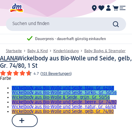
Suchen und finden
Dauerpreis - dauerhaft günstig einkaufen
Startseite
Baby & Kind
Kinderkleidung
Baby Bodys & Strampler
ALANA
Wickelbody aus Bio-Wolle und Seide, gelb,
Gr. 74/80, 1 St
4.7
(
103 Bewertungen
)
Farbe
Wickelbody aus Bio-Wolle und Seide, blau, Gr. 62/68
Wickelbody aus Bio-Wolle und Seide, türkis, Gr. 50/56
Wickelbody aus Bio-Wolle & Seide, grün, Gr. 50/56
Wickelbody aus Bio-Wolle und Seide, beere, Gr. 74/80
Wickelbody aus Bio-Wolle und Seide, natur, Gr. 46/48
Wickelbody aus Bio-Wolle und Seide, gelb, Gr. 74/80