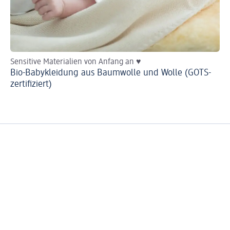
Sensitive Materialien von Anfang an ♥
Mi
Bio-Babykleidung aus Baumwolle und Wolle (GOTS-
Di
zertifiziert)