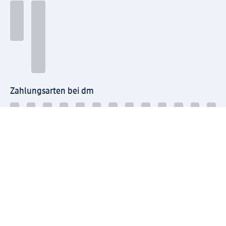
Zahlungsarten bei dm
Bei dm-med können die Zahlungsarten abweichen.
Mit dm verbinden