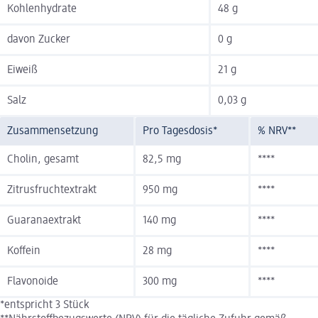
Kohlenhydrate
48 g
davon Zucker
0 g
Eiweiß
21 g
Salz
0,03 g
Zusammensetzung
Pro Tagesdosis*
% NRV**
Cholin, gesamt
82,5 mg
****
Zitrusfruchtextrakt
950 mg
****
Guaranaextrakt
140 mg
****
Koffein
28 mg
****
Flavonoide
300 mg
****
*entspricht 3 Stück