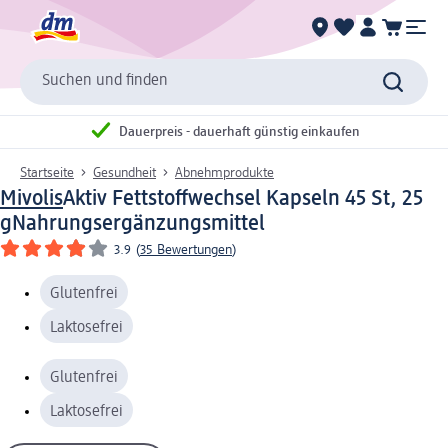
Suchen und finden
Dauerpreis - dauerhaft günstig einkaufen
Startseite
Gesundheit
Abnehmprodukte
Mivolis
Aktiv Fettstoffwechsel Kapseln 45 St, 25
g
Nahrungsergänzungsmittel
3.9
(
35 Bewertungen
)
Glutenfrei
Laktosefrei
Glutenfrei
Laktosefrei