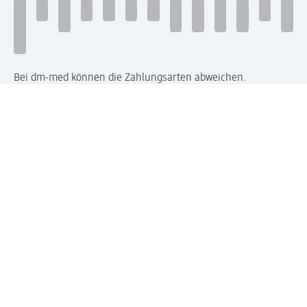
Bei dm-med können die Zahlungsarten abweichen.
Mit dm verbinden
Jetzt die dm-App herunterladen
Impressum dm
Datenschutz dm
Einwilligungsverwaltung
Nutzungsbedingungen
AGB dm