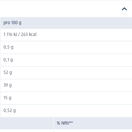
pro 100 g
1.116 kJ / 263 kcal
0,5 g
0,1 g
52 g
39 g
15 g
0,52 g
% NRV**