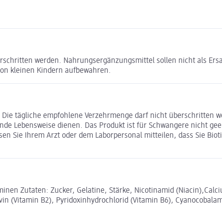
rschritten werden. Nahrungsergänzungsmittel sollen nicht als Er
von kleinen Kindern aufbewahren.
n. Die tägliche empfohlene Verzehrmenge darf nicht überschritten w
 Lebensweise dienen. Das Produkt ist für Schwangere nicht geeign
en Sie Ihrem Arzt oder dem Laborpersonal mitteilen, dass Sie Bio
en Zutaten: Zucker, Gelatine, Stärke, Nicotinamid (Niacin),Calc
in (Vitamin B2), Pyridoxinhydrochlorid (Vitamin B6), Cyanocobalami