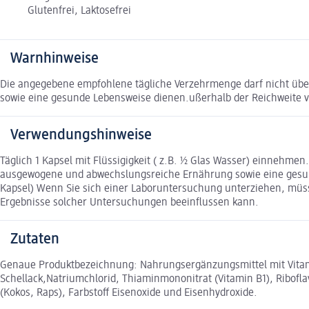
Glutenfrei, Laktosefrei
Warnhinweise
Die angegebene empfohlene tägliche Verzehrmenge darf nicht übe
sowie eine gesunde Lebensweise dienen.ußerhalb der Reichweite 
Verwendungshinweise
Täglich 1 Kapsel mit Flüssigigkeit ( z.B. ½ Glas Wasser) einnehme
ausgewogene und abwechslungsreiche Ernährung sowie eine gesunde
Kapsel) Wenn Sie sich einer Laboruntersuchung unterziehen, müss
Ergebnisse solcher Untersuchungen beeinflussen kann.
Zutaten
Genaue Produktbezeichnung: Nahrungsergänzungsmittel mit Vitamin
Schellack,Natriumchlorid, Thiaminmononitrat (Vitamin B1), Riboflav
(Kokos, Raps), Farbstoff Eisenoxide und Eisenhydroxide.