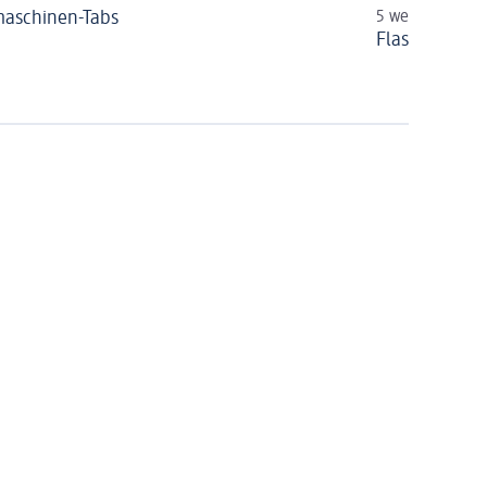
aschinen-Tabs
5 wertvolle Tip
Flaschen rei