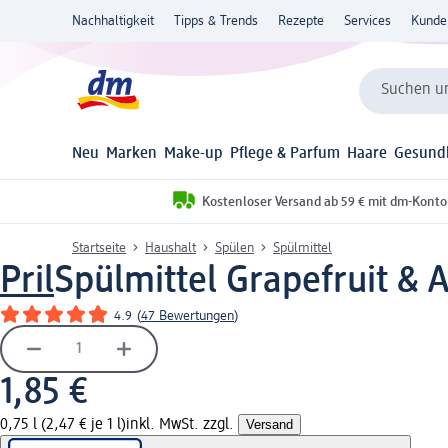
Nachhaltigkeit
Tipps & Trends
Rezepte
Services
Kunde
Suchen un
Neu
Marken
Make-up
Pflege & Parfum
Haare
Gesund
Kostenloser Versand ab 59 € mit dm-Konto
Startseite
Haushalt
Spülen
Spülmittel
Pril
Spülmittel Grapefruit & A
4.9
(
47 Bewertungen
)
1,85 €
0,75 l (2,47 € je 1 l)
inkl. MwSt. zzgl.
Versand