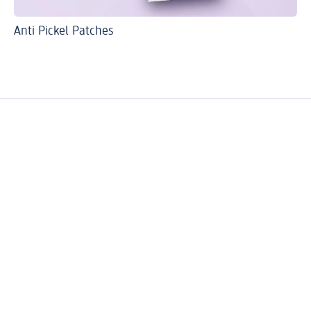
Anti Pickel Patches
Ur
Pi