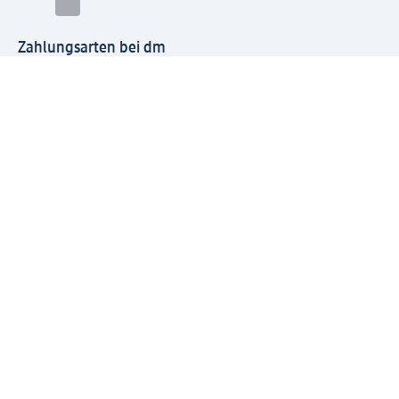
Zahlungsarten bei dm
Bei dm-med können die Zahlungsarten abweichen.
Mit dm verbinden
Jetzt die dm-App herunterladen