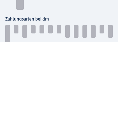
Zahlungsarten bei dm
Bei dm-med können die Zahlungsarten abweichen.
Mit dm verbinden
Jetzt die dm-App herunterladen