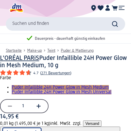
Suchen und finden
Dauerpreis - dauerhaft günstig einkaufen
Startseite
Make-up
Teint
Puder & Mattierung
L'ORÉAL PARiS
Puder Infaillible 24H Power Glow
in Mesh Medium, 10 g
4.7
(
271 Bewertungen
)
Farbe
Puder Infaillible 24H Power Glow in Mesh Medium
Puder Infaillible 24H Power Glow in Mesh Universal
14,95 €
0,01 kg (1.495,00 € je 1 kg)
inkl. MwSt. zzgl.
Versand