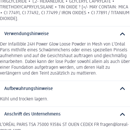
TRIGLYCERIDE • 1,2- HEXANEDIOL • GLYCERYL CAPRYLATE •
TRIETHOXYCAPRYLYLSILANE • TIN OXIDE ? [+/- MAY CONTAIN: MICA
• CI 77491, CI 77492, CI 77499 / IRON OXIDES • CI 77891 / TITANIUM
DIOXIDE].
Verwendungshinweise
Der Infaillible 24H Power Glow Loose Powder in Mesh von L’Oréal
Paris mithilfe eines Schwämmchens oder eines speziellen Pinsels
aufnehmen und auf die Gesichtshaut auftragen und gleichmäßig
einarbeiten. Dabei kann der lose Puder sowohl allein als auch über
einer Foundation aufgetragen werden, um deren Halt zu
verlängern und den Teint zusätzlich zu mattieren.
Aufbewahrungshinweise
Kühl und trocken lagern.
Anschrift des Unternehmens
L’ORÉAL PARIS TSA 75000 93584 ST OUEN CEDEX FR fragen@loreal-