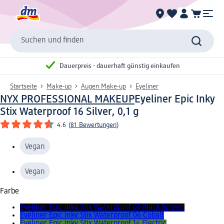
Suchen und finden
Dauerpreis - dauerhaft günstig einkaufen
Startseite
Make-up
Augen Make-up
Eyeliner
NYX PROFESSIONAL MAKEUP
Eyeliner Epic Inky
Stix Waterproof 16 Silver, 0,1 g
4.6
(
81 Bewertungen
)
Vegan
Vegan
Farbe
Eyeliner Epic Inky Stix Waterproof 01 Black Screen
Eyeliner Epic Inky Stix Waterproof 06 Cobalt
Eyeliner Epic Inky Stix Waterproof 14 Electric