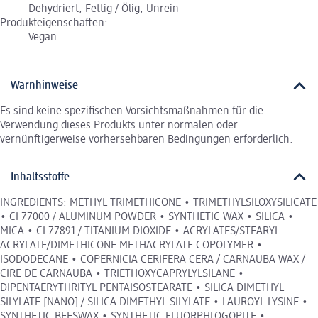
Dehydriert, Fettig / Ölig, Unrein
Produkteigenschaften:
Vegan
Warnhinweise
Es sind keine spezifischen Vorsichtsmaßnahmen für die
Verwendung dieses Produkts unter normalen oder
vernünftigerweise vorhersehbaren Bedingungen erforderlich.
Inhaltsstoffe
INGREDIENTS: METHYL TRIMETHICONE • TRIMETHYLSILOXYSILICATE
• CI 77000 / ALUMINUM POWDER • SYNTHETIC WAX • SILICA •
MICA • CI 77891 / TITANIUM DIOXIDE • ACRYLATES/STEARYL
ACRYLATE/DIMETHICONE METHACRYLATE COPOLYMER •
ISODODECANE • COPERNICIA CERIFERA CERA / CARNAUBA WAX /
CIRE DE CARNAUBA • TRIETHOXYCAPRYLYLSILANE •
DIPENTAERYTHRITYL PENTAISOSTEARATE • SILICA DIMETHYL
SILYLATE [NANO] / SILICA DIMETHYL SILYLATE • LAUROYL LYSINE •
SYNTHETIC BEESWAX • SYNTHETIC FLUORPHLOGOPITE •