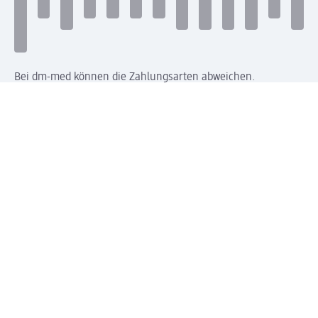
Bei dm-med können die Zahlungsarten abweichen.
Mit dm verbinden
Jetzt die dm-App herunterladen
Impressum dm
Datenschutz dm
Einwilligungsverwaltung
Nutzungsbedingungen
AGB dm