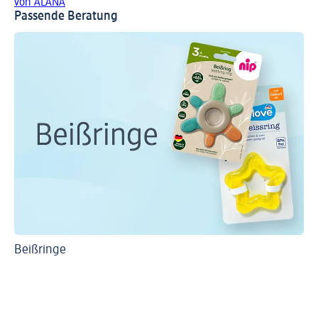
von ALANA
Passende Beratung
Beißringe
Ti
Ri