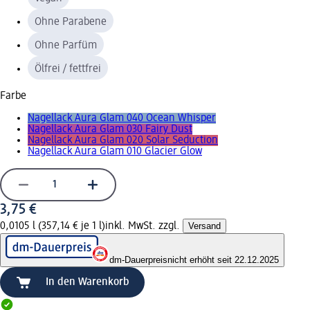
Ohne Parabene
Ohne Parfüm
Ölfrei / fettfrei
Farbe
Nagellack Aura Glam 040 Ocean Whisper
Nagellack Aura Glam 030 Fairy Dust
Nagellack Aura Glam 020 Solar Seduction
Nagellack Aura Glam 010 Glacier Glow
3,75 €
0,0105 l (357,14 € je 1 l)
inkl. MwSt. zzgl.
Versand
dm-Dauerpreis
nicht erhöht seit 22.12.2025
In den Warenkorb