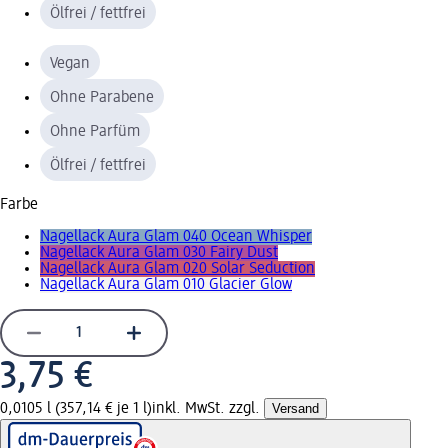
Ölfrei / fettfrei
Vegan
Ohne Parabene
Ohne Parfüm
Ölfrei / fettfrei
Farbe
Nagellack Aura Glam 040 Ocean Whisper
Nagellack Aura Glam 030 Fairy Dust
Nagellack Aura Glam 020 Solar Seduction
Nagellack Aura Glam 010 Glacier Glow
3,75 €
0,0105 l (357,14 € je 1 l)
inkl. MwSt. zzgl.
Versand