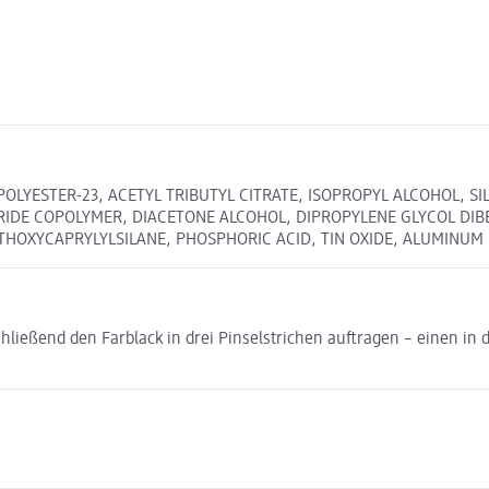
POLYESTER-23, ACETYL TRIBUTYL CITRATE, ISOPROPYL ALCOHOL, S
RIDE COPOLYMER, DIACETONE ALCOHOL, DIPROPYLENE GLYCOL DIB
HOXYCAPRYLYLSILANE, PHOSPHORIC ACID, TIN OXIDE, ALUMINUM HY
ließend den Farblack in drei Pinselstrichen auftragen – einen in de