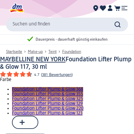
Suchen und finden
Dauerpreis - dauerhaft günstig einkaufen
Startseite
Make-up
Teint
Foundation
MAYBELLINE NEW YORK
Foundation Lifter Plump
& Glow 117, 30 ml
4.7
(
381 Bewertungen
)
Farbe
Foundation Lifter Plump & Glow 368
Foundation Lifter Plump & Glow 355
Foundation Lifter Plump & Glow 325
Foundation Lifter Plump & Glow 129
Foundation Lifter Plump & Glow 220
Foundation Lifter Plump & Glow 123