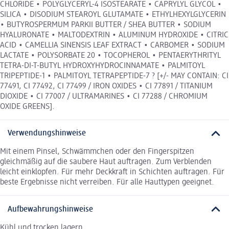
CHLORIDE • POLYGLYCERYL-4 ISOSTEARATE • CAPRYLYL GLYCOL •
SILICA • DISODIUM STEAROYL GLUTAMATE • ETHYLHEXYLGLYCERIN
• BUTYROSPERMUM PARKII BUTTER / SHEA BUTTER • SODIUM
HYALURONATE • MALTODEXTRIN • ALUMINUM HYDROXIDE • CITRIC
ACID • CAMELLIA SINENSIS LEAF EXTRACT • CARBOMER • SODIUM
LACTATE • POLYSORBATE 20 • TOCOPHEROL • PENTAERYTHRITYL
TETRA-DI-T-BUTYL HYDROXYHYDROCINNAMATE • PALMITOYL
TRIPEPTIDE-1 • PALMITOYL TETRAPEPTIDE-7 ? [+/- MAY CONTAIN: CI
77491, CI 77492, CI 77499 / IRON OXIDES • CI 77891 / TITANIUM
DIOXIDE • CI 77007 / ULTRAMARINES • CI 77288 / CHROMIUM
OXIDE GREENS].
Verwendungshinweise
Mit einem Pinsel, Schwämmchen oder den Fingerspitzen
gleichmäßig auf die saubere Haut auftragen. Zum Verblenden
leicht einklopfen. Für mehr Deckkraft in Schichten auftragen. Für
beste Ergebnisse nicht verreiben. Für alle Hauttypen geeignet.
Aufbewahrungshinweise
Kühl und trocken lagern.