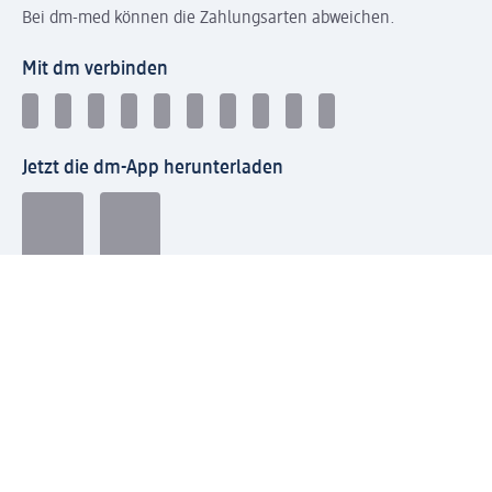
Bei dm-med können die Zahlungsarten abweichen.
Mit dm verbinden
Jetzt die dm-App herunterladen
Impressum dm
Datenschutz dm
Einwilligungsverwaltung
Nutzungsbedingungen
AGB dm
Vertrag widerrufen und Widerrufsbelehrung dm
Streitschlichtung
Entsorgung und Rücknahme von Elektro-Altgeräten und
Batterien