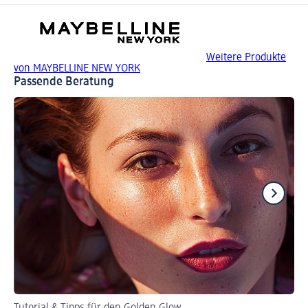
Weitere Produkte
von MAYBELLINE NEW YORK
Passende Beratung
Tutorial & Tipps für den Golden Glow
Die