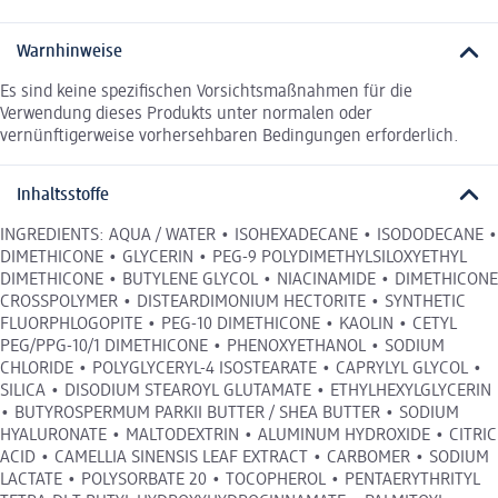
Warnhinweise
Es sind keine spezifischen Vorsichtsmaßnahmen für die
Verwendung dieses Produkts unter normalen oder
vernünftigerweise vorhersehbaren Bedingungen erforderlich.
Inhaltsstoffe
INGREDIENTS: AQUA / WATER • ISOHEXADECANE • ISODODECANE •
DIMETHICONE • GLYCERIN • PEG-9 POLYDIMETHYLSILOXYETHYL
DIMETHICONE • BUTYLENE GLYCOL • NIACINAMIDE • DIMETHICONE
CROSSPOLYMER • DISTEARDIMONIUM HECTORITE • SYNTHETIC
FLUORPHLOGOPITE • PEG-10 DIMETHICONE • KAOLIN • CETYL
PEG/PPG-10/1 DIMETHICONE • PHENOXYETHANOL • SODIUM
CHLORIDE • POLYGLYCERYL-4 ISOSTEARATE • CAPRYLYL GLYCOL •
SILICA • DISODIUM STEAROYL GLUTAMATE • ETHYLHEXYLGLYCERIN
• BUTYROSPERMUM PARKII BUTTER / SHEA BUTTER • SODIUM
HYALURONATE • MALTODEXTRIN • ALUMINUM HYDROXIDE • CITRIC
ACID • CAMELLIA SINENSIS LEAF EXTRACT • CARBOMER • SODIUM
LACTATE • POLYSORBATE 20 • TOCOPHEROL • PENTAERYTHRITYL