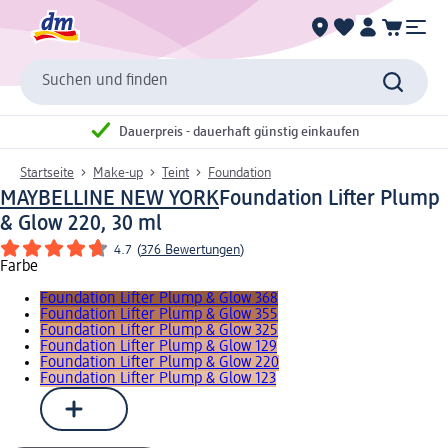
Suchen und finden
Dauerpreis - dauerhaft günstig einkaufen
Startseite
Make-up
Teint
Foundation
MAYBELLINE NEW YORK
Foundation Lifter Plump
& Glow 220, 30 ml
4.7
(
376 Bewertungen
)
Farbe
Foundation Lifter Plump & Glow 368
Foundation Lifter Plump & Glow 355
Foundation Lifter Plump & Glow 325
Foundation Lifter Plump & Glow 129
Foundation Lifter Plump & Glow 220
Foundation Lifter Plump & Glow 123