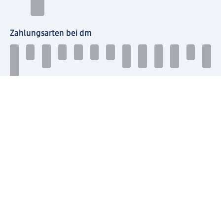
Zahlungsarten bei dm
Bei dm-med können die Zahlungsarten abweichen.
Mit dm verbinden
Jetzt die dm-App herunterladen