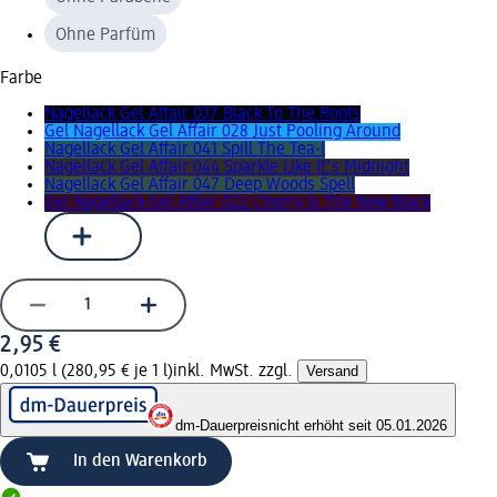
Ohne Parfüm
Farbe
Nagellack Gel Affair 037 Black To The Roots
Gel Nagellack Gel Affair 028 Just Pooling Around
Nagellack Gel Affair 041 Spill The Tea-l
Nagellack Gel Affair 044 Sparkle Like It's Midnight
Nagellack Gel Affair 047 Deep Woods Spell
Gel Nagellack Gel Affair 022 Cherry Is The New Black
2,95 €
0,0105 l (280,95 € je 1 l)
inkl. MwSt. zzgl.
Versand
dm-Dauerpreis
nicht erhöht seit 05.01.2026
In den Warenkorb