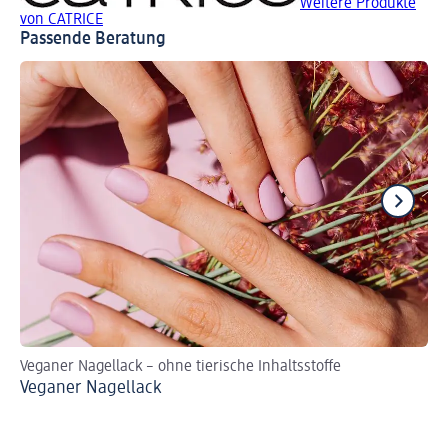
Weitere Produkte
von CATRICE
Passende Beratung
Veganer Nagellack – ohne tierische Inhaltsstoffe
DI
Veganer Nagellack
Ca