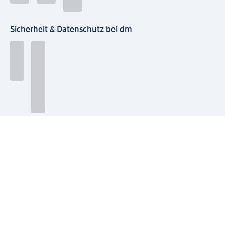
Sicherheit & Datenschutz bei dm
Zahlungsarten bei dm
Bei dm-med können die Zahlungsarten abweichen.
Mit dm verbinden