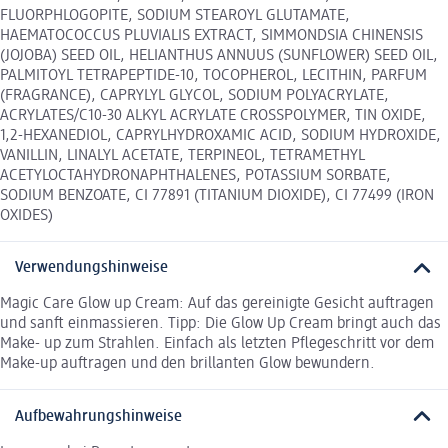
FLUORPHLOGOPITE, SODIUM STEAROYL GLUTAMATE,
HAEMATOCOCCUS PLUVIALIS EXTRACT, SIMMONDSIA CHINENSIS
(JOJOBA) SEED OIL, HELIANTHUS ANNUUS (SUNFLOWER) SEED OIL,
PALMITOYL TETRAPEPTIDE-10, TOCOPHEROL, LECITHIN, PARFUM
(FRAGRANCE), CAPRYLYL GLYCOL, SODIUM POLYACRYLATE,
ACRYLATES/C10-30 ALKYL ACRYLATE CROSSPOLYMER, TIN OXIDE,
1,2-HEXANEDIOL, CAPRYLHYDROXAMIC ACID, SODIUM HYDROXIDE,
VANILLIN, LINALYL ACETATE, TERPINEOL, TETRAMETHYL
ACETYLOCTAHYDRONAPHTHALENES, POTASSIUM SORBATE,
SODIUM BENZOATE, CI 77891 (TITANIUM DIOXIDE), CI 77499 (IRON
OXIDES)
Verwendungshinweise
Magic Care Glow up Cream: Auf das gereinigte Gesicht auftragen
und sanft einmassieren. Tipp: Die Glow Up Cream bringt auch das
Make- up zum Strahlen. Einfach als letzten Pflegeschritt vor dem
Make-up auftragen und den brillanten Glow bewundern.
Aufbewahrungshinweise