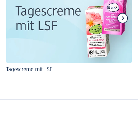
Tagescreme mit LSF
Ti
Pe