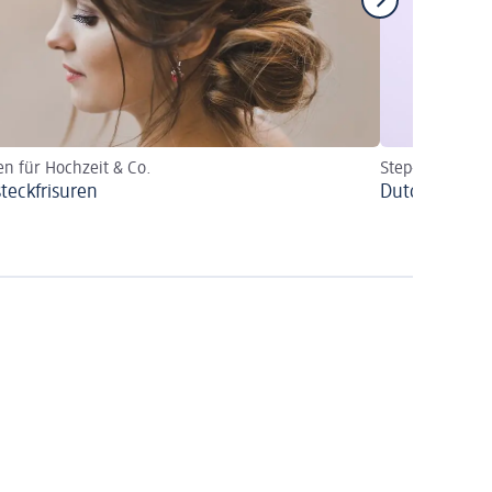
en für Hochzeit & Co.
Step-by-Step z
teckfrisuren
Dutch Braids 