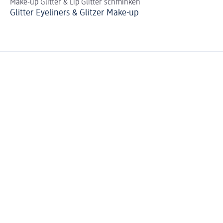
Make-up Glitter & Lip Glitter schminken
DI
Glitter Eyeliners & Glitzer Make-up
So