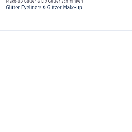
Make-up Glitter & Lip Glitter schminken
DI
Glitter Eyeliners & Glitzer Make-up
So