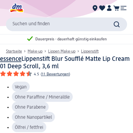
Suchen und finden
Dauerpreis - dauerhaft günstig einkaufen
Startseite
Make-up
Lippen Make-up
Lippenstift
essence
Lippenstift Blur Soufflé Matte Lip Cream
01 Deep Scroll, 3,6 ml
4.5
(
11 Bewertungen
)
Vegan
Ohne Paraffine / Mineralöle
Ohne Parabene
Ohne Nanopartikel
Ölfrei / fettfrei