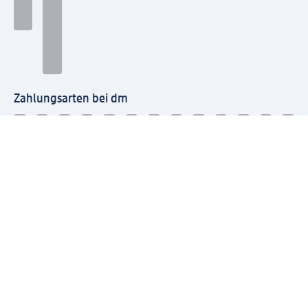
Zahlungsarten bei dm
Bei dm-med können die Zahlungsarten abweichen.
Mit dm verbinden
Jetzt die dm-App herunterladen