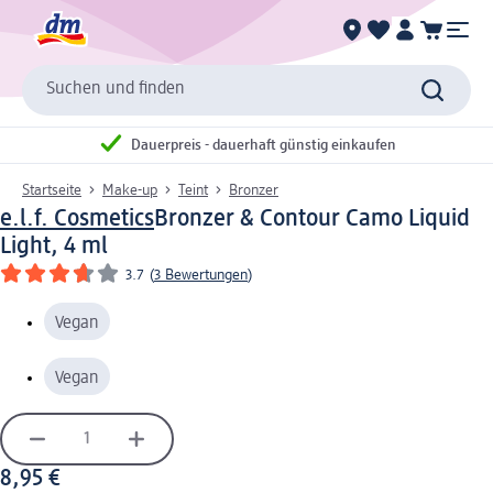
Suchen und finden
Dauerpreis - dauerhaft günstig einkaufen
Startseite
Make-up
Teint
Bronzer
e.l.f. Cosmetics
Bronzer & Contour Camo Liquid
Light, 4 ml
3.7
(
3 Bewertungen
)
Vegan
Vegan
8,95 €