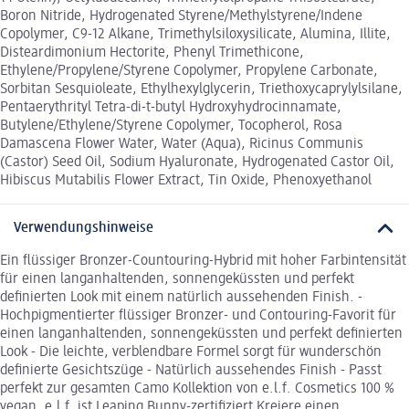
Boron Nitride, Hydrogenated Styrene/Methylstyrene/Indene
Copolymer, C9-12 Alkane, Trimethylsiloxysilicate, Alumina, Illite,
Disteardimonium Hectorite, Phenyl Trimethicone,
Ethylene/Propylene/Styrene Copolymer, Propylene Carbonate,
Sorbitan Sesquioleate, Ethylhexylglycerin, Triethoxycaprylylsilane,
Pentaerythrityl Tetra-di-t-butyl Hydroxyhydrocinnamate,
Butylene/Ethylene/Styrene Copolymer, Tocopherol, Rosa
Damascena Flower Water, Water (Aqua), Ricinus Communis
(Castor) Seed Oil, Sodium Hyaluronate, Hydrogenated Castor Oil,
Hibiscus Mutabilis Flower Extract, Tin Oxide, Phenoxyethanol
Verwendungshinweise
Ein flüssiger Bronzer-Countouring-Hybrid mit hoher Farbintensität
für einen langanhaltenden, sonnengeküssten und perfekt
definierten Look mit einem natürlich aussehenden Finish. -
Hochpigmentierter flüssiger Bronzer- und Contouring-Favorit für
einen langanhaltenden, sonnengeküssten und perfekt definierten
Look - Die leichte, verblendbare Formel sorgt für wunderschön
definierte Gesichtszüge - Natürlich aussehendes Finish - Passt
perfekt zur gesamten Camo Kollektion von e.l.f. Cosmetics 100 %
vegan, e.l.f. ist Leaping Bunny-zertifiziert Kreiere einen