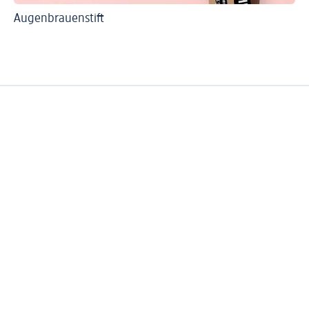
Augenbrauenstift
St
Au