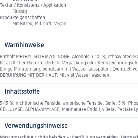
Textur / Konsistenz / Applikation:
Flüssig
Produkteigenschaften:
Mit Bitrex, Mit Duft, Vegan
Warnhinweise
Enthält METHYLISOTHIAZOLINONE, Alcohols, C10-18, ethoxylated 
Ist ärztlicher Rat erforderlich, Verpackung oder Kennzeichnungse
Einige Minuten lang behutsam mit Wasser ausspülen. Eventuell v
BERÜHRUNG MIT DER HAUT: Mit viel Wasser waschen.
Inhaltsstoffe
5-15 %: nichtionische Tenside, anionische Tenside, Seife; 5 %:
CELLULASE, ALPHA-AMYLASE, Mannanase Endo 1,4 Beta, Pectate Ly
Verwendungshinweise
Waschmaschine richtig beladen – Überfüllung vermeiden. Hartnäck