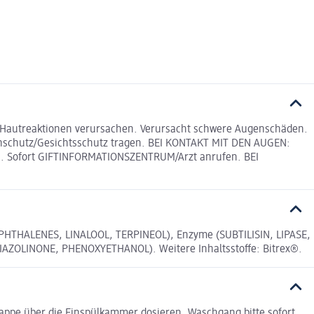
 Hautreaktionen verursachen. Verursacht schwere Augenschäden.
ugenschutz/Gesichtsschutz tragen. BEI KONTAKT MIT DEN AUGEN:
en. Sofort GIFTINFORMATIONSZENTRUM/Arzt anrufen. BEI
APHTHALENES, LINALOOL, TERPINEOL), Enzyme (SUBTILISIN, LIPASE,
AZOLINONE, PHENOXYETHANOL). Weitere Inhaltsstoffe: Bitrex®.
appe über die Einspülkammer dosieren. Waschgang bitte sofort