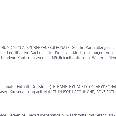
SODIUM C10-13 ALKYL BENZENESULFONATE. Gefahr. Kann allergische
tikett bereithalten. Darf nicht in Hände von Kindern gelangen. A
orhandene Kontaktlinsen nach Möglichkeit entfernen. Weiter spül
 Phosphonate. Enthält: Duftstoffe (TETRAMETHYL ACETYLOCTAHYDRON
ase), Konservierungsmittel (METHYLISOTHIAZOLINONE, BENZISOTHI
ige Flecken bei Bedarf vorbehandeln. Waschmittel mit Verschlussk