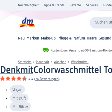
Nachhaltigkeit
Tipps & Trends
Rezepte
Services
Kunde
Suchen un
Neu
Marken
Make-up
Pflege & Parfum
Haare
Gesund
Kostenloser Versand ab 59 € mit dm-Konto
Startseite
Haushalt
Waschen
Waschmittel
Denkmit
Colorwaschmittel To
4.4
(
74 Bewertungen
)
Vegan
Mit Duft
Mit Bitrex