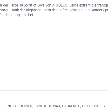
o in der Farbe 10 Spirit of Love von ARTDECO. Seine extrem gleitfäh
rgt. Dank der filigranen Form des Stiftes gelingt ein besonders p
Erscheinungsbild bei.
DECENE COPOLYMER, SYNTHETIC WAX, OZOKERITE, OCTYLDODECYL 