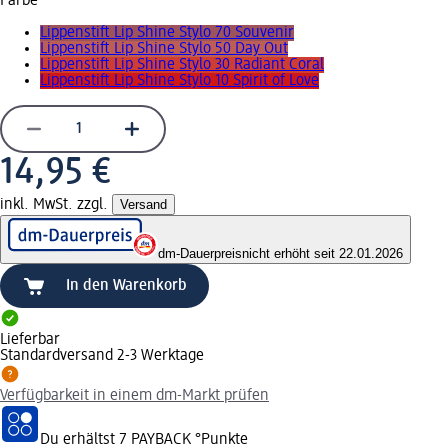
Farbe
Lippenstift Lip Shine Stylo 70 Souvenir
Lippenstift Lip Shine Stylo 50 Day Out
Lippenstift Lip Shine Stylo 30 Radiant Coral
Lippenstift Lip Shine Stylo 10 Spirit of Love
14,95 €
inkl. MwSt. zzgl.
Versand
dm-Dauerpreis
nicht erhöht seit 22.01.2026
In den Warenkorb
Lieferbar
Standardversand 2-3 Werktage
Verfügbarkeit in einem dm-Markt prüfen
Du erhältst
7 PAYBACK
°Punkte