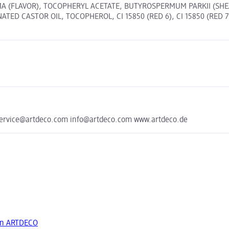
 (FLAVOR), TOCOPHERYL ACETATE, BUTYROSPERMUM PARKII (SHEA)
CASTOR OIL, TOCOPHEROL, CI 15850 (RED 6), CI 15850 (RED 7), C
service@artdeco.com info@artdeco.com www.artdeco.de
on ARTDECO