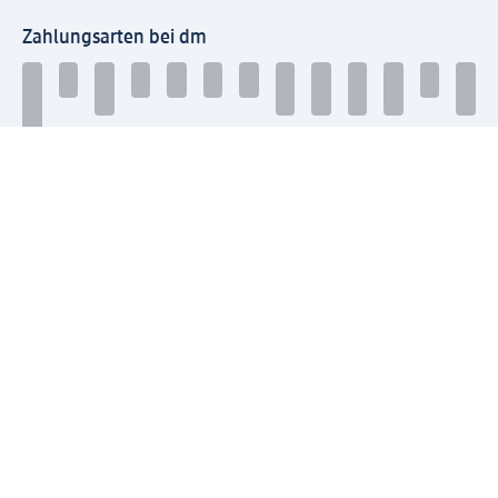
Zahlungsarten bei dm
Bei dm-med können die Zahlungsarten abweichen.
Mit dm verbinden
Jetzt die dm-App herunterladen
Impressum dm
Datenschutz dm