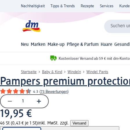
Nachhaltigkeit
Tipps & Trends
Rezepte
Services
Kunde
Suchen un
Neu
Marken
Make-up
Pflege & Parfum
Haare
Gesund
Kostenloser Versand ab 59 € mit dm-Konto
Startseite
Baby & Kind
Windeln
Windel Pants
Pampers premium protectio
4.3
(
73 Bewertungen
)
19,95 €
46 St (0,43 € je 1 St)
inkl. MwSt. zzgl.
Versand