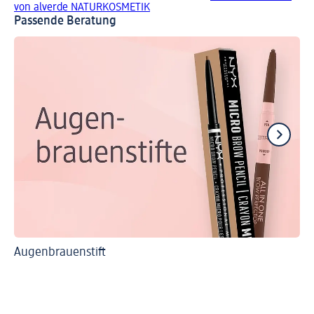
von alverde NATURKOSMETIK
Passende Beratung
Augenbrauenstift
Ti
Au