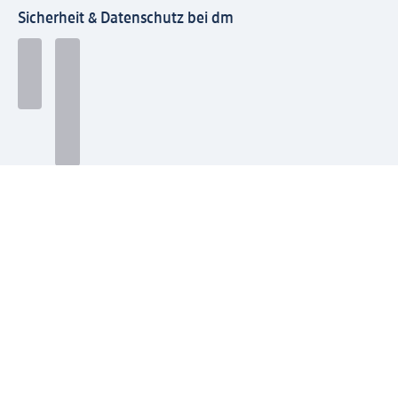
Sicherheit & Datenschutz bei dm
Zahlungsarten bei dm
Bei dm-med können die Zahlungsarten abweichen.
Mit dm verbinden