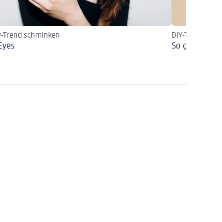
y-Trend schminken
DIY-Tutorial &
Eyes
So gelingt d