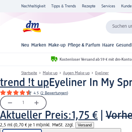
Nachhaltigkeit
Tipps & Trends
Rezepte
Services
Kunde
Suchen un
Neu
Marken
Make-up
Pflege & Parfum
Haare
Gesund
Kostenloser Versand ab 59 € mit dm-Konto
Startseite
Make-up
Augen Make-up
Eyeliner
trend !t up
Eyeliner In My Sp
4.5
(
2 Bewertungen
)
Aktueller Preis:
1,75 €
|
Vorhe
2,5 ml (0,70 € je 1 ml)
inkl. MwSt. zzgl.
Versand