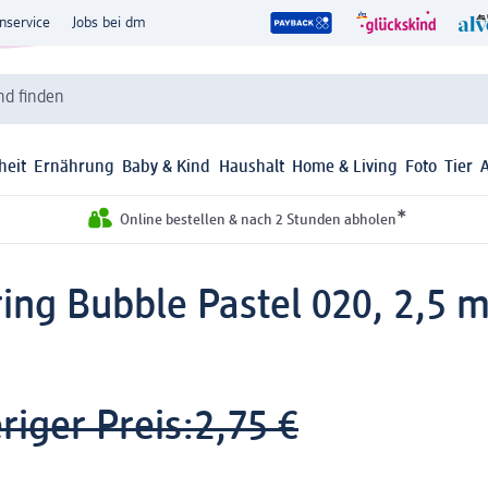
nservice
Jobs bei dm
d finden
heit
Ernährung
Baby & Kind
Haushalt
Home & Living
Foto
Tier
*
Online bestellen & nach 2 Stunden abholen
ring Bubble Pastel 020, 2,5 m
riger Preis:
2,75 €