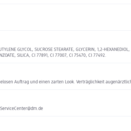
UTYLENE GLYCOL, SUCROSE STEARATE, GLYCERIN, 1,2-HEXANEDIO
E, SILICA, CI 77891, CI 77007, CI 75470, CI 77492.
elosen Auftrag und einen zarten Look. Verträglichkeit augenärztlich
e ServiceCenter@dm.de