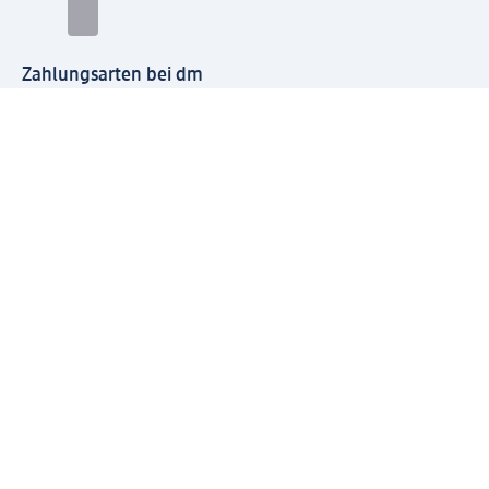
Zahlungsarten bei dm
Bei dm-med können die Zahlungsarten abweichen.
Mit dm verbinden
Jetzt die dm-App herunterladen