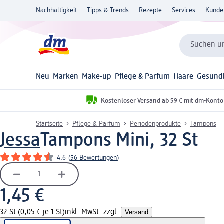
Nachhaltigkeit
Tipps & Trends
Rezepte
Services
Kunde
Suchen un
Neu
Marken
Make-up
Pflege & Parfum
Haare
Gesund
Kostenloser Versand ab 59 € mit dm-Konto
Startseite
Pflege & Parfum
Periodenprodukte
Tampons
Jessa
Tampons Mini, 32 St
4.6
(
56 Bewertungen
)
1,45 €
32 St (0,05 € je 1 St)
inkl. MwSt. zzgl.
Versand