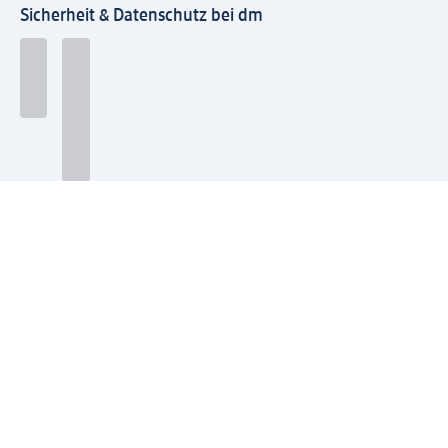
Sicherheit & Datenschutz bei dm
Zahlungsarten bei dm
Bei dm-med können die Zahlungsarten abweichen.
Mit dm verbinden