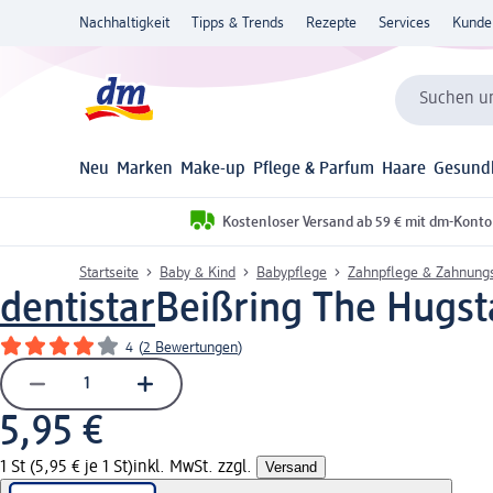
Nachhaltigkeit
Tipps & Trends
Rezepte
Services
Kunde
Suchen un
Neu
Marken
Make-up
Pflege & Parfum
Haare
Gesund
Kostenloser Versand ab 59 € mit dm-Konto
Startseite
Baby & Kind
Babypflege
Zahnpflege & Zahnungs
dentistar
Beißring The Hugsta
4
(
2 Bewertungen
)
5,95 €
1 St (5,95 € je 1 St)
inkl. MwSt. zzgl.
Versand