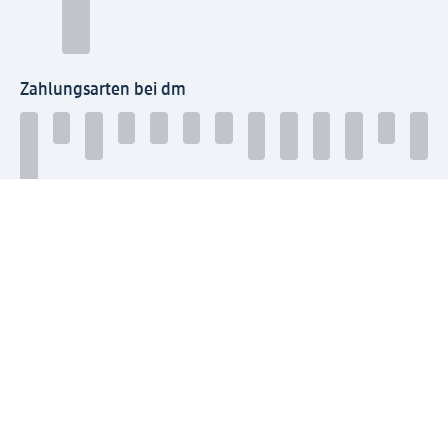
Zahlungsarten bei dm
Bei dm-med können die Zahlungsarten abweichen.
Mit dm verbinden
Jetzt die dm-App herunterladen