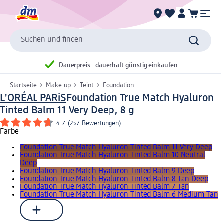
Suchen und finden
Dauerpreis - dauerhaft günstig einkaufen
Startseite
Make-up
Teint
Foundation
L'ORÉAL PARiS
Foundation True Match Hyaluron
Tinted Balm 11 Very Deep, 8 g
4.7
(
257 Bewertungen
)
Farbe
Foundation True Match Hyaluron Tinted Balm 11 Very Deep
Foundation True Match Hyaluron Tinted Balm 10 Neutral
Deep
Foundation True Match Hyaluron Tinted Balm 9 Deep
Foundation True Match Hyaluron Tinted Balm 8 Tan Deep
Foundation True Match Hyaluron Tinted Balm 7 Tan
Foundation True Match Hyaluron Tinted Balm 6 Medium Tan