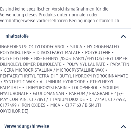
Es sind keine spezifischen Vorsichtsmaßnahmen für die
Verwendung dieses Produkts unter normalen oder
vernünftigerweise vorhersehbaren Bedingungen erforderlich.
Inhaltsstoffe
INGREDIENTS: OCTYLDODECANOL • SILICA • HYDROGENATED
POLYISOBUTENE • DIISOSTEARYL MALATE • POLYBUTENE •
POLYETHYLENE • BIS- BEHENYL/ISOSTEARYL/PHYTOSTERYL DIMER
DILINOLEYL DIMER DILINOLEATE • POLYVINYL LAURATE • PARAFFIN
• CERA MICROCRISTALLINA / MICROCRYSTALLINE WAX •
PENTAERYTHRITYL TETRA-DI-T-BUTYL HYDROXYHYDROCINNAMATE
• SYNTHETIC WAX • ALUMINUM HYDROXIDE • ETHYLHEXYL
PALMITATE • TRIHYDROXYSTEARIN • TOCOPHEROL • SODIUM
HYALURONATE • GLUCOMANNAN • PARFUM / FRAGRANCE ? [+/-
MAY CONTAIN: CI 77891 / TITANIUM DIOXIDE • CI 77491, CI 77492,
CI 77499 / IRON OXIDES • MICA • CI 77163 / BISMUTH
OXYCHLORIDE].
Verwendungshinweise