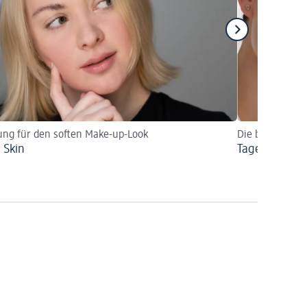
ung für den soften Make-up-Look
Die besten Tipp
 Skin
Tages-Make-