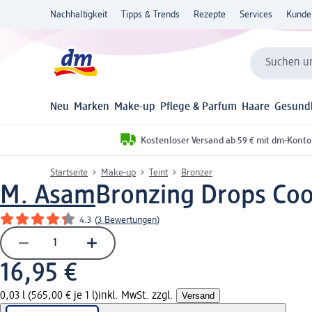
Nachhaltigkeit
Tipps & Trends
Rezepte
Services
Kunde
Suchen un
Neu
Marken
Make-up
Pflege & Parfum
Haare
Gesund
Kostenloser Versand ab 59 € mit dm-Konto
Startseite
Make-up
Teint
Bronzer
M. Asam
Bronzing Drops Cool
4.3
(
3 Bewertungen
)
16,95 €
0,03 l (565,00 € je 1 l)
inkl. MwSt. zzgl.
Versand