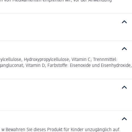
auch von Medikamenten empfehlen wir, vor der Anwendung
ylcellulose, Hydroxypropylcellulose; Vitamin C; Trennmittel:
angluconat; Vitamin D; Farbstoffe: Eisenoxide und Eisenhydroxide,
n w Bewahren Sie dieses Produkt für Kinder unzugänglich auf.