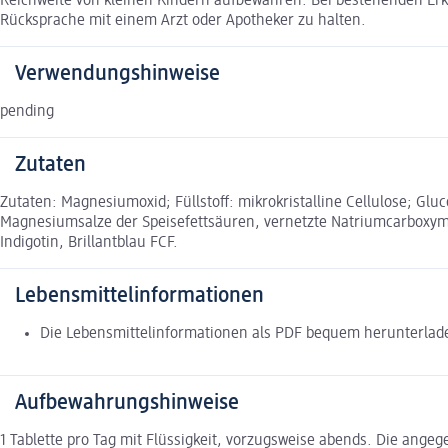
Reichweite von kleinen Kindern aufbewahren. Bei bestehenden Er
Rücksprache mit einem Arzt oder Apotheker zu halten.
Verwendungshinweise
pending
Zutaten
Zutaten: Magnesiumoxid; Füllstoff: mikrokristalline Cellulose; Glu
Magnesiumsalze der Speisefettsäuren, vernetzte Natriumcarboxymet
Indigotin, Brillantblau FCF.
Lebensmittelinformationen
Die Lebensmittelinformationen als PDF bequem herunterla
Aufbewahrungshinweise
1 Tablette pro Tag mit Flüssigkeit, vorzugsweise abends. Die ang