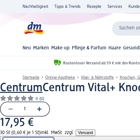
Nachhaltigkeit
Tipps & Trends
Rezepte
Services
Kunde
Suchen un
Neu
Marken
Make-up
Pflege & Parfum
Haare
Gesund
Kostenloser Versand ab 59 € mit dm-Konto
Startseite
Online-Apotheke
Vital- & Nährstoffe
Knochen, G
Centrum
Centrum Vital+ Kno
0
(0)
17,95 €
30 St (0,60 € je 1 St)
inkl. MwSt. zzgl.
Versand