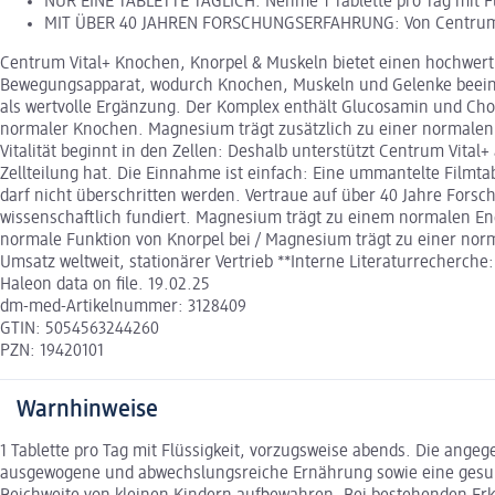
NUR EINE TABLETTE TÄGLICH: Nehme 1 Tablette pro Tag mit F
MIT ÜBER 40 JAHREN FORSCHUNGSERFAHRUNG: Von Centrum Expe
Centrum Vital+ Knochen, Knorpel & Muskeln bietet einen hochwerti
Bewegungsapparat, wodurch Knochen, Muskeln und Gelenke beeinträ
als wertvolle Ergänzung. Der Komplex enthält Glucosamin und Chon
normaler Knochen. Magnesium trägt zusätzlich zu einer normalen 
Vitalität beginnt in den Zellen: Deshalb unterstützt Centrum Vital
Zellteilung hat. Die Einnahme ist einfach: Eine ummantelte Filmta
darf nicht überschritten werden. Vertraue auf über 40 Jahre Fors
wissenschaftlich fundiert. Magnesium trägt zu einem normalen Ene
normale Funktion von Knorpel bei / Magnesium trägt zu einer norm
Umsatz weltweit, stationärer Vertrieb **Interne Literaturrecherc
Haleon data on file. 19.02.25
dm-med-Artikelnummer: 3128409
GTIN: 5054563244260
PZN: 19420101
Warnhinweise
1 Tablette pro Tag mit Flüssigkeit, vorzugsweise abends. Die ange
ausgewogene und abwechslungsreiche Ernährung sowie eine gesun