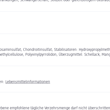
krankungen, Schwangerschaft, Stillzeit oder gleichzeitigem Gebr
cosaminsulfat; Chondroitinsulfat; Stabilisatoren: Hydroxypropylmeth
hylcellulose, Polyvinylpyrrolidon; Überzugmittel: Schellack; Mang
den:
Lebensmittelinformationen
egebene empfohlene tägliche Verzehrsmenge darf nicht überschritte