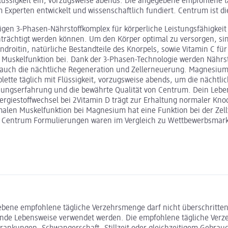
lüssigkeit ein, vorzugsweise abends. Die angegebene empfohlene t
rten entwickelt und wissenschaftlich fundiert. Centrum ist die
gen 3-Phasen-Nährstoffkomplex für körperliche Leistungsfähigkeit
chtigt werden können. Um den Körper optimal zu versorgen, sind s
droitin, natürliche Bestandteile des Knorpels, sowie Vitamin C fü
Muskelfunktion bei. Dank der 3-Phasen-Technologie werden Nährsto
+ auch die nächtliche Regeneration und Zellerneuerung. Magnesium s
blette täglich mit Flüssigkeit, vorzugsweise abends, um die nächt
chungserfahrung und die bewährte Qualität von Centrum. Dein Lebe
rgiestoffwechsel bei 2Vitamin D trägt zur Erhaltung normaler Knoc
alen Muskelfunktion bei Magnesium hat eine Funktion bei der Zell
he: Centrum Formulierungen waren im Vergleich zu Wettbewerbsmark
gebene empfohlene tägliche Verzehrsmenge darf nicht überschritten
de Lebensweise verwendet werden. Die empfohlene tägliche Verze