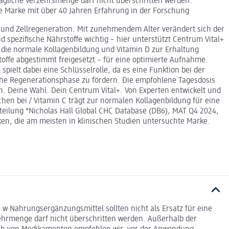
ägliche Verzehrsmenge darf nicht überschritten werden.
 Marke mit über 40 Jahren Erfahrung in der Forschung
 und Zellregeneration. Mit zunehmendem Alter verändert sich der
pezifische Nährstoffe wichtig – hier unterstützt Centrum Vital+
r die normale Kollagenbildung und Vitamin D zur Erhaltung
ffe abgestimmt freigesetzt – für eine optimierte Aufnahme.
pielt dabei eine Schlüsselrolle, da es eine Funktion bei der
liche Regenerationsphase zu fördern. Die empfohlene Tagesdosis
n. Deine Wahl. Dein Centrum Vital+. Von Experten entwickelt und
hen bei / Vitamin C trägt zur normalen Kollagenbildung für eine
teilung *Nicholas Hall Global CHC Database (DB6), MAT Q4 2024,
en, die am meisten in klinischen Studien untersuchte Marke.
 w Nahrungsergänzungsmittel sollten nicht als Ersatz für eine
hrmenge darf nicht überschritten werden. Außerhalb der