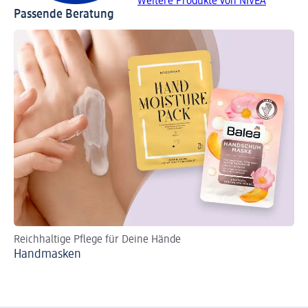
Weitere Produkte von NIVEA
Passende Beratung
Reichhaltige Pflege für Deine Hände
Für
Handmasken
Wi