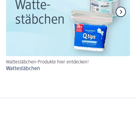
Wattestäbchen-Produkte hier entdecken!
St
Wattestäbchen
Au