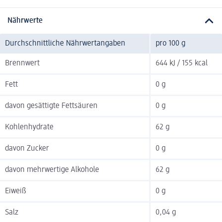
Nährwerte
Durchschnittliche Nährwertangaben
pro 100 g
Brennwert
644 kJ / 155 kcal
Fett
0 g
davon gesättigte Fettsäuren
0 g
Kohlenhydrate
62 g
davon Zucker
0 g
davon mehrwertige Alkohole
62 g
Eiweiß
0 g
Salz
0,04 g