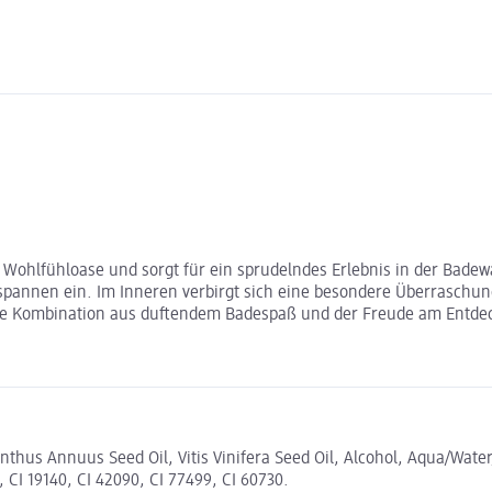
ohlfühloase und sorgt für ein sprudelndes Erlebnis in der Badew
nnen ein. Im Inneren verbirgt sich eine besondere Überraschung: 
re Kombination aus duftendem Badespaß und der Freude am Entdecke
anthus Annuus Seed Oil, Vitis Vinifera Seed Oil, Alcohol, Aqua/Wate
 CI 19140, CI 42090, CI 77499, CI 60730.