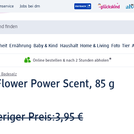
nservice
Jobs bei dm
d finden
heit
Ernährung
Baby & Kind
Haushalt
Home & Living
Foto
Tier
*
Online bestellen & nach 2 Stunden abholen
 Badesalz
ower Power Scent, 85 g
riger Preis:
3,95 €