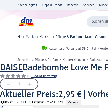
Nachhaltigkeit
Tipps & Trends
Rezepte
Services
Kunde
Suchen un
Neu
Marken
Make-up
Pflege & Parfum
Haare
Gesund
Kostenloser Versand ab 59 € mit dm-Konto
Startseite
Pflege & Parfum
Körperreinigung
Badezusatz &
DAISE
Badebombe Love Me Fl
0
(
Produkt bewerten
)
Aktueller Preis:
2,95 €
|
Vorhe
0,085 kg (34,71 € je 1 kg)
inkl. MwSt. zzgl.
Versand