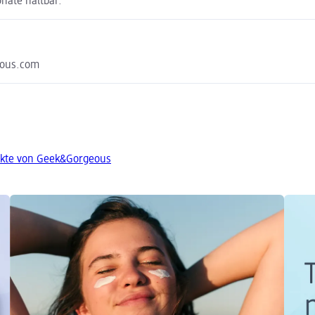
nate haltbar.
eous.com
ukte von Geek&Gorgeous