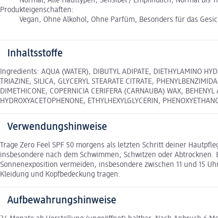
Normal, Alle Hauttypen, Sensibel / Empfindlich, Normal bis Tr
Produkteigenschaften:
Vegan, Ohne Alkohol, Ohne Parfüm, Besonders für das Gesicht
Inhaltsstoffe
Ingredients: AQUA (WATER), DIBUTYL ADIPATE, DIETHYLAMINO H
TRIAZINE, SILICA, GLYCERYL STEARATE CITRATE, PHENYLBENZIMID
DIMETHICONE, COPERNICIA CERIFERA (CARNAUBA) WAX, BEHENYL
HYDROXYACETOPHENONE, ETHYLHEXYLGLYCERIN, PHENOXYETHANO
Verwendungshinweise
Trage Zero Feel SPF 50 morgens als letzten Schritt deiner Hautpfleg
insbesondere nach dem Schwimmen, Schwitzen oder Abtrocknen. Ei
Sonnenexposition vermeiden, insbesondere zwischen 11 und 15 Uhr
Kleidung und Kopfbedeckung tragen.
Aufbewahrungshinweise