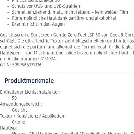
Mit Lichtschutzfaktor 50
Schutz vor UVA- und UVB-Strahlen
Schnell einziehend, matt, nicht fettend – kein weißer Film
Für empfindliche Haut dank parfüm- und alkoholfrei
Brennt nicht in den Augen
Gesichtscreme Sunscreen Gentle Zero Feel LSF 50 von Geek & Gorge
schützt. Die ultra-leichte Textur zieht blitzschnell ein und hin
eignet sich die parfüm- und alkoholfreie Formel ideal für die tägl
Hauttypen – von Mischhaut über ölige bis zu empfindlicher Haut –
dm-Artikelnummer: 3131974
GTIN: 5999566331336
Produktmerkmale
Enthaltener Lichtschutzfaktor:
50
Anwendungsbereich:
Gesicht
Textur / Konsistenz / Applikation:
Creme
Hauttyp: