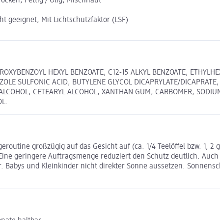
ocken, Fettig / Ölig, Mischhaut
 geeignet, Mit Lichtschutzfaktor (LSF)
YDROXYBENZOYL HEXYL BENZOATE, C12-15 ALKYL BENZOATE, ETHYL
AZOLE SULFONIC ACID, BUTYLENE GLYCOL DICAPRYLATE/DICAPRATE, 
 ALCOHOL, CETEARYL ALCOHOL, XANTHAN GUM, CARBOMER, SODIU
L.
eroutine großzügig auf das Gesicht auf (ca. 1/4 Teelöffel bzw. 1, 2
ne geringere Auftragsmenge reduziert den Schutz deutlich. Auch 
. Babys und Kleinkinder nicht direkter Sonne aussetzen. Sonnensc