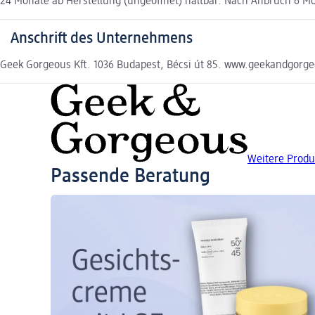
24 Monate ab Herstellung (ungeöffnet) haltbar. Nach Anbruch 6 Mo
Anschrift des Unternehmens
Geek Gorgeous Kft. 1036 Budapest, Bécsi út 85. www.geekandgorg
Weitere Prod
Passende Beratung