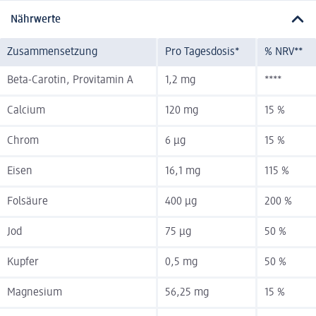
Nährwerte
Zusammensetzung
Pro Tagesdosis*
% NRV**
Beta-Carotin, Provitamin A
1,2 mg
****
Calcium
120 mg
15 %
Chrom
6 µg
15 %
Eisen
16,1 mg
115 %
Folsäure
400 µg
200 %
Jod
75 µg
50 %
Kupfer
0,5 mg
50 %
Magnesium
56,25 mg
15 %