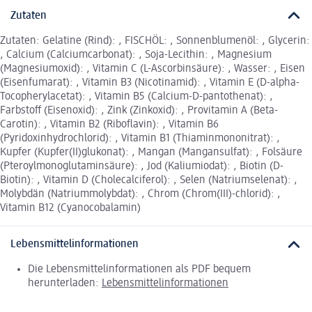
Zutaten
Zutaten: Gelatine (Rind): , FISCHÖL: , Sonnenblumenöl: , Glycerin:
, Calcium (Calciumcarbonat): , Soja-Lecithin: , Magnesium
(Magnesiumoxid): , Vitamin C (L-Ascorbinsäure): , Wasser: , Eisen
(Eisenfumarat): , Vitamin B3 (Nicotinamid): , Vitamin E (D-alpha-
Tocopherylacetat): , Vitamin B5 (Calcium-D-pantothenat): ,
Farbstoff (Eisenoxid): , Zink (Zinkoxid): , Provitamin A (Beta-
Carotin): , Vitamin B2 (Riboflavin): , Vitamin B6
(Pyridoxinhydrochlorid): , Vitamin B1 (Thiaminmononitrat): ,
Kupfer (Kupfer(II)glukonat): , Mangan (Mangansulfat): , Folsäure
(Pteroylmonoglutaminsäure): , Jod (Kaliumiodat): , Biotin (D-
Biotin): , Vitamin D (Cholecalciferol): , Selen (Natriumselenat): ,
Molybdän (Natriummolybdat): , Chrom (Chrom(III)-chlorid): ,
Vitamin B12 (Cyanocobalamin)
Lebensmittelinformationen
Die Lebensmittelinformationen als PDF bequem
herunterladen:
Lebensmittelinformationen