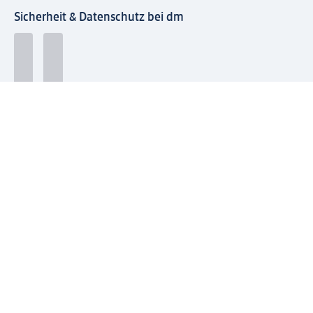
Sicherheit & Datenschutz bei dm
Zahlungsarten bei dm
Bei dm-med können die Zahlungsarten abweichen.
Mit dm verbinden