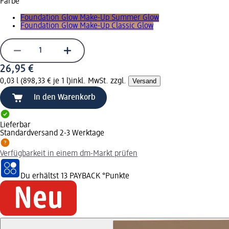
Farbe
Foundation Glow Make-Up Summer Glow
Foundation Glow Make-Up Classic Glow
26,95 €
0,03 l (898,33 € je 1 l)
inkl. MwSt. zzgl.
Versand
In den Warenkorb
Lieferbar
Standardversand 2-3 Werktage
Verfügbarkeit in einem dm-Markt prüfen
Du erhältst
13 PAYBACK
°Punkte