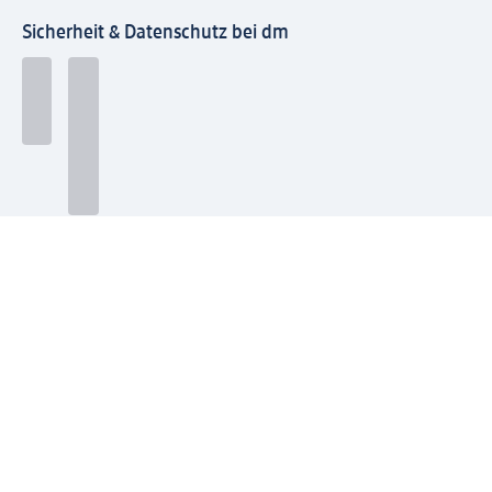
Sicherheit & Datenschutz bei dm
Zahlungsarten bei dm
Bei dm-med können die Zahlungsarten abweichen.
Mit dm verbinden