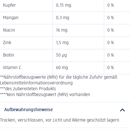
Kupfer
0,15 mg
0 %
Mangan
0,3 mg
0 %
Niacin
16 mg
0 %
Zink
1,5 mg
0 %
Biotin
50 µg
0 %
Vitamin C
60 mg
0 %
**Nährstoffbezugswerte (NRV) für die tägliche Zufuhr gemäß
Lebensmittelinformationsverordnung
***des zubereiteten Produkts
****kein Nährstoffbezugswert (NRV) vorhanden
Aufbewahrungshinweise
Trocken, verschlossen, vor Licht und Wärme geschützt lagern.