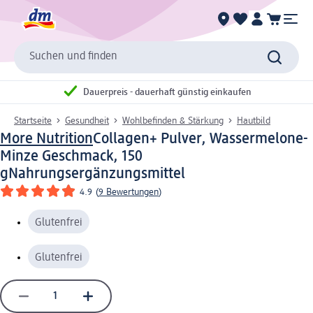
Suchen und finden
Dauerpreis - dauerhaft günstig einkaufen
Startseite
Gesundheit
Wohlbefinden & Stärkung
Hautbild
More Nutrition
Collagen+ Pulver, Wassermelone-
Minze Geschmack, 150
g
Nahrungsergänzungsmittel
4.9
(
9 Bewertungen
)
Glutenfrei
Glutenfrei