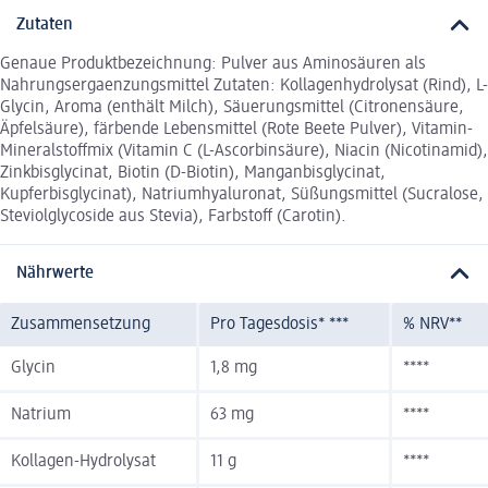
Zutaten
Genaue Produktbezeichnung: Pulver aus Aminosäuren als
Nahrungsergaenzungsmittel Zutaten: Kollagenhydrolysat (Rind), L-
Glycin, Aroma (enthält Milch), Säuerungsmittel (Citronensäure,
Äpfelsäure), färbende Lebensmittel (Rote Beete Pulver), Vitamin-
Mineralstoffmix (Vitamin C (L-Ascorbinsäure), Niacin (Nicotinamid),
Zinkbisglycinat, Biotin (D-Biotin), Manganbisglycinat,
Kupferbisglycinat), Natriumhyaluronat, Süßungsmittel (Sucralose,
Steviolglycoside aus Stevia), Farbstoff (Carotin).
Nährwerte
Zusammensetzung
Pro Tagesdosis* ***
% NRV**
Glycin
1,8 mg
****
Natrium
63 mg
****
Kollagen-Hydrolysat
11 g
****