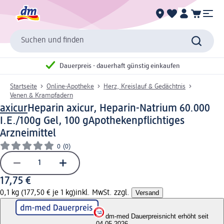
Suchen und finden
Dauerpreis - dauerhaft günstig einkaufen
Startseite
Online-Apotheke
Herz, Kreislauf & Gedächtnis
Venen & Krampfadern
axicur
Heparin axicur, Heparin-Natrium 60.000
I.E./100g Gel, 100 g
Apothekenpflichtiges
Arzneimittel
0
(0)
17,75 €
0,1 kg (177,50 € je 1 kg)
inkl. MwSt. zzgl.
Versand
dm-med Dauerpreis
nicht erhöht seit
04.05.2026