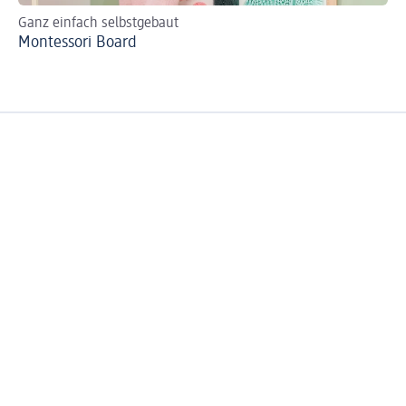
Ganz einfach selbstgebaut
Or
Montessori Board
De