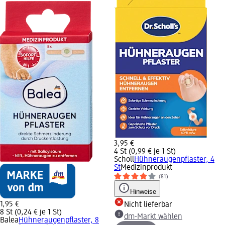
3,95 €
4 St (0,99 € je 1 St)
Scholl
Hühneraugenpflaster, 4
St
Medizinprodukt
(81)
Hinweise
1,95 €
Nicht lieferbar
8 St (0,24 € je 1 St)
dm-Markt wählen
Balea
Hühneraugenpflaster, 8