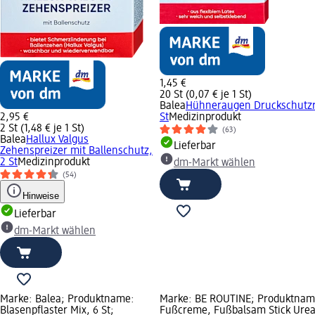
1,45 €
20 St (0,07 € je 1 St)
Balea
Hühneraugen Druckschutzr
2,95 €
St
Medizinprodukt
2 St (1,48 € je 1 St)
(63)
Balea
Hallux Valgus
Lieferbar
Zehenspreizer mit Ballenschutz,
2 St
Medizinprodukt
dm-Markt wählen
(54)
Hinweise
Lieferbar
dm-Markt wählen
Marke: Balea; Produktname:
Marke: BE ROUTINE; Produktnam
Blasenpflaster Mix, 6 St;
Fußcreme, Fußbalsam Stick Urea