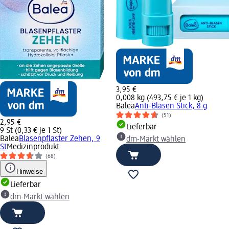
3,95 €
0,008 kg (493,75 € je 1 kg)
Balea
Anti-Blasen Stick, 8 g
(51)
2,95 €
Lieferbar
9 St (0,33 € je 1 St)
Balea
Blasenpflaster Zehen, 9
dm-Markt wählen
St
Medizinprodukt
(68)
Hinweise
Lieferbar
dm-Markt wählen