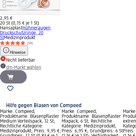
2,95 €
20 St (0,15 € je 1 St)
Hansaplast
Hühneraugen
Druckschutzringe, 20
St
Medizinprodukt
(59)
Hinweise
Nicht lieferbar
dm-Markt wählen
Hilfe gegen Blasen von Compeed
Marke: Compeed;
Marke: Compeed;
Marke
Produktname: Blasenpflaster
Produktname: Blasenpflaster
Produ
Medium Vorteilspack, 12 St;
Mixpack, 6 St; Rechtliche
extrem
Rechtliche Kategorie:
Kategorie: Medizinprodukt;
Katego
Medizinprodukt; Preis: 9,95 €;
Preis: 6,95 €; Grundpreis: 6 St
Preis:
Grundpreis: 12 St (0,83 € je 1
(1,16 € je 1 St); Verfügbarkeit:
(1,16 €