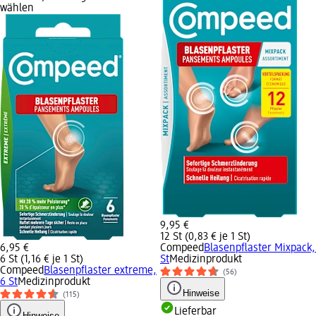
wählen
9,95 €
12 St (0,83 € je 1 St)
6,95 €
Compeed
Blasenpflaster Mixpack,
6 St (1,16 € je 1 St)
St
Medizinprodukt
Compeed
Blasenpflaster extreme,
(56)
6 St
Medizinprodukt
Hinweise
(115)
Lieferbar
Hinweise