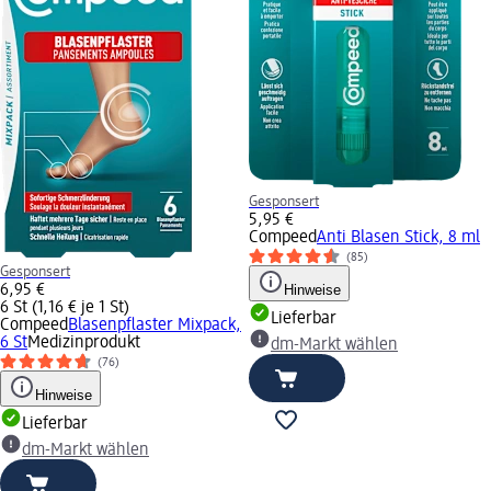
Gesponsert
5,95 €
Compeed
Anti Blasen Stick, 8 ml
(85)
Gesponsert
6,95 €
Hinweise
6 St (1,16 € je 1 St)
Lieferbar
Compeed
Blasenpflaster Mixpack,
6 St
Medizinprodukt
dm-Markt wählen
(76)
Hinweise
Lieferbar
dm-Markt wählen