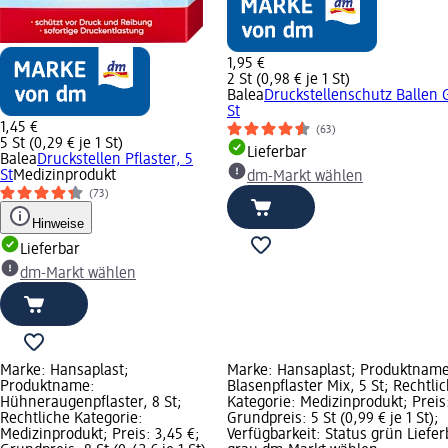
1,95 €
2 St (0,98 € je 1 St)
Balea
Druckstellenschutz Ballen 
St
1,45 €
(63)
5 St (0,29 € je 1 St)
Lieferbar
Balea
Druckstellen Pflaster, 5
St
Medizinprodukt
dm-Markt wählen
(73)
Hinweise
Lieferbar
dm-Markt wählen
Marke: Hansaplast;
Marke: Hansaplast; Produktname
Produktname:
Blasenpflaster Mix, 5 St; Rechtli
Hühneraugenpflaster, 8 St;
Kategorie: Medizinprodukt; Preis:
Rechtliche Kategorie:
Grundpreis: 5 St (0,99 € je 1 St);
Medizinprodukt; Preis: 3,45 €;
Verfügbarkeit: Status grün Liefer