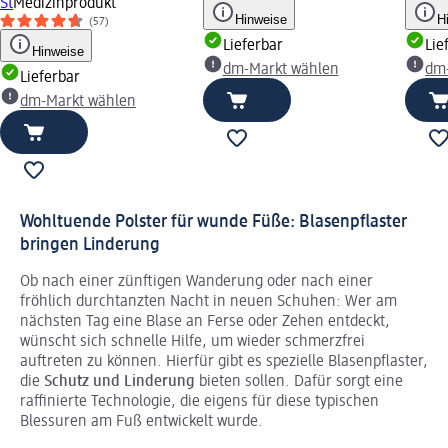
St
Medizinprodukt
Hinweise
H
(57)
Lieferbar
Lie
Hinweise
dm-Markt wählen
dm
Lieferbar
dm-Markt wählen
Wohltuende Polster für wunde Füße: Blasenpflaster
bringen Linderung
Ob nach einer zünftigen Wanderung oder nach einer
fröhlich durchtanzten Nacht in neuen Schuhen: Wer am
nächsten Tag eine Blase an Ferse oder Zehen entdeckt,
wünscht sich schnelle Hilfe, um wieder schmerzfrei
auftreten zu können. Hierfür gibt es spezielle Blasenpflaster,
die
Schutz und Linderung
bieten sollen. Dafür sorgt eine
raffinierte Technologie, die eigens für diese typischen
Blessuren am Fuß entwickelt wurde.