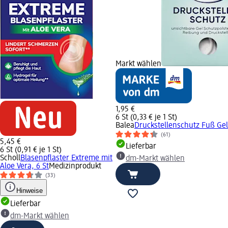
Markt wählen
1,95 €
6 St (0,33 € je 1 St)
Balea
Druckstellenschutz Fuß Gel
(61)
5,45 €
Lieferbar
6 St (0,91 € je 1 St)
Scholl
Blasenpflaster Extreme mit
dm-Markt wählen
Aloe Vera, 6 St
Medizinprodukt
(33)
Hinweise
Lieferbar
dm-Markt wählen