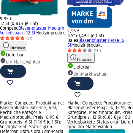
9,95 €
12 St (0,83 € je 1 St)
Compeed
Blasenpflaster Medium
2,95 €
Vorteilspack, 12 St
Medizinprodukt
6 St (0,49 € je 1 St)
(57)
Balea
Blasenpflaster Ferse, 6
St
Medizinprodukt
Hinweise
(131)
Lieferbar
Hinweise
dm-Markt wählen
Lieferbar
dm-Markt wählen
Marke: Compeed; Produktname:
Marke: Compeed; Produktname:
Blasenpflaster extreme, 6 St;
Blasenpflaster Mixpack, 12 St; Re
Rechtliche Kategorie:
Kategorie: Medizinprodukt; Preis:
Medizinprodukt; Preis: 6,95 €;
Grundpreis: 12 St (0,83 € je 1 St);
Grundpreis: 6 St (1,16 € je 1 St);
Verfügbarkeit: Status grün Liefer
Verfügbarkeit: Status grün
grau dm-Markt wählen
Lieferbar, Status grau dm-Markt