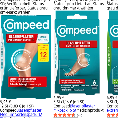
St); Verfügbarkeit: Status
Status grün Lieferbar, Status
Status
grün Lieferbar, Status grau
grau dm-Markt wählen
grau 
dm-Markt wählen
6,95 €
6,95 €
9,95 €
6 St (1,16 € je 1 St)
6 St (1
12 St (0,83 € je 1 St)
Compeed
Blasenpflaster
Comp
Compeed
Blasenpflaster
Mixpack, 6 St
Medizinprodukt
extrem
Medium Vorteilspack, 12
(76)