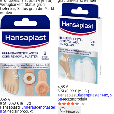
Grundpreis: 8 St (0,43 € je 1 St);
grau dm-Markt wählen
Verfügbarkeit: Status grün
Lieferbar, Status grau dm-Markt
wählen
4,95 €
5 St (0,99 € je 1 St)
Hansaplast
Blasenpflaster Mix, 5
3,45 €
St
Medizinprodukt
8 St (0,43 € je 1 St)
(20)
Hansaplast
Hühneraugenpflaster,
8 St
Medizinprodukt
Hinweise