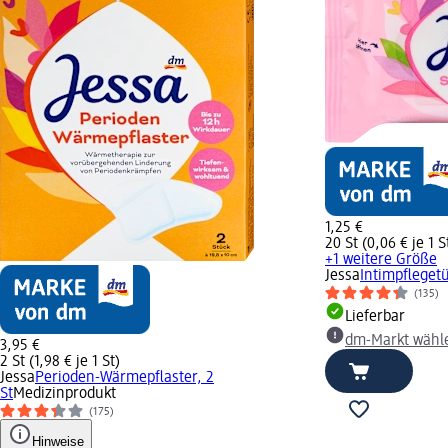
1,25 €
20 St (0,06 € je 1 S
+1 weitere Größe
Jessa
Intimpflegetü
(135)
Lieferbar
dm-Markt wähl
3,95 €
2 St (1,98 € je 1 St)
Jessa
Perioden-Wärmepflaster, 2
St
Medizinprodukt
(175)
Hinweise