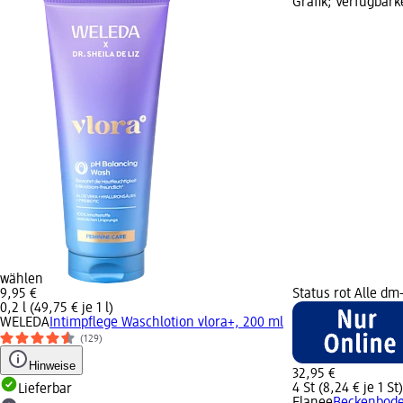
Grafik; Verfügbark
wählen
9,95 €
Status rot Alle dm
0,2 l (49,75 € je 1 l)
WELEDA
Intimpflege Waschlotion vlora+, 200 ml
(129)
Hinweise
32,95 €
4 St (8,24 € je 1 St)
Lieferbar
Elanee
Beckenboden