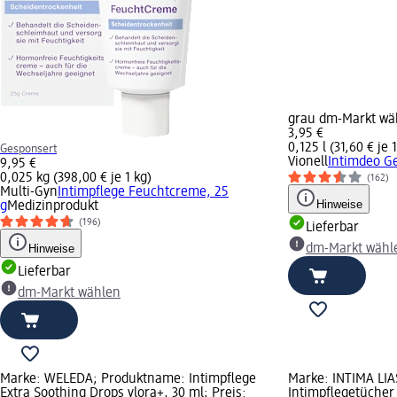
grau dm-Markt wä
3,95 €
0,125 l (31,60 € je 1
Gesponsert
Vionell
Intimdeo Ge
9,95 €
0,025 kg (398,00 € je 1 kg)
(162)
Multi-Gyn
Intimpflege Feuchtcreme, 25
Hinweise
g
Medizinprodukt
(196)
Lieferbar
Hinweise
dm-Markt wähl
Lieferbar
dm-Markt wählen
Marke: WELEDA; Produktname: Intimpflege
Marke: INTIMA LI
Extra Soothing Drops vlora+, 30 ml; Preis:
Intimpflegetücher 