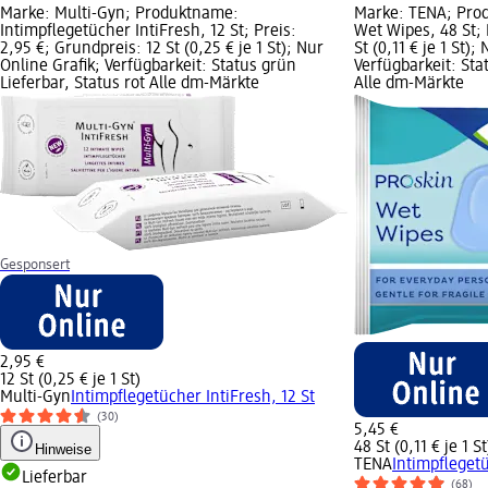
Marke: Multi-Gyn; Produktname:
Marke: TENA; Pro
Intimpflegetücher IntiFresh, 12 St; Preis:
Wet Wipes, 48 St; 
2,95 €; Grundpreis: 12 St (0,25 € je 1 St); Nur
St (0,11 € je 1 St);
Online Grafik; Verfügbarkeit: Status grün
Verfügbarkeit: Sta
Lieferbar, Status rot Alle dm-Märkte
Alle dm-Märkte
Gesponsert
2,95 €
12 St (0,25 € je 1 St)
Multi-Gyn
Intimpflegetücher IntiFresh, 12 St
(30)
5,45 €
48 St (0,11 € je 1 St
Hinweise
TENA
Intimpfleget
Lieferbar
(68)