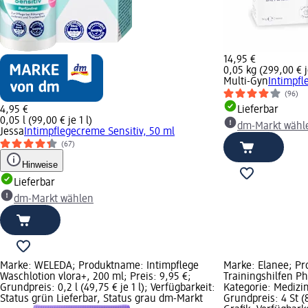
14,95 €
0,05 kg (299,00 € j
Multi-Gyn
Intimpfl
(96)
4,95 €
Lieferbar
0,05 l (99,00 € je 1 l)
dm-Markt wähl
Jessa
Intimpflegecreme Sensitiv, 50 ml
(67)
Hinweise
Lieferbar
dm-Markt wählen
Marke: WELEDA; Produktname: Intimpflege
Marke: Elanee; P
Waschlotion vlora+, 200 ml; Preis: 9,95 €;
Trainingshilfen Ph
Grundpreis: 0,2 l (49,75 € je 1 l); Verfügbarkeit:
Kategorie: Medizin
Status grün Lieferbar, Status grau dm-Markt
Grundpreis: 4 St (8