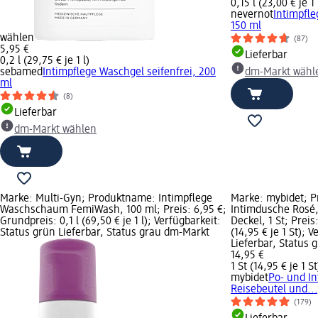
0,15 l (23,00 € je 1 
nevernot
Intimpfle
150 ml
wählen
(87)
5,95 €
Lieferbar
0,2 l (29,75 € je 1 l)
sebamed
Intimpflege Waschgel seifenfrei, 200
dm-Markt wähl
ml
(8)
Lieferbar
dm-Markt wählen
Marke: Multi-Gyn; Produktname: Intimpflege
Marke: mybidet; 
Waschschaum FemiWash, 100 ml; Preis: 6,95 €;
Intimdusche Rosé,
Grundpreis: 0,1 l (69,50 € je 1 l); Verfügbarkeit:
Deckel, 1 St; Preis
Status grün Lieferbar, Status grau dm-Markt
(14,95 € je 1 St); 
Lieferbar, Status
14,95 €
1 St (14,95 € je 1 St
mybidet
Po- und In
Reisebeutel und...,
(179)