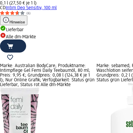
0,1 l (27,50 € je 1 l)
CD
Intim Deo Sensitiv, 100 ml
(6)
Hinweise
Lieferbar
Alle dm-Märkte
Marke: Australian BodyCare; Produktname:
Marke: sebamed; 
Intimpflege Gel Femi Daily Teebaumöl, 80 ml;
Waschlotion seifen
Preis: 9,95 €; Grundpreis: 0,08 l (124,38 € je 1
Grundpreis: 0,2 l (
l); Nur Online Grafik; Verfügbarkeit: Status grün
Status grün Liefe
Lieferbar, Status rot Alle dm-Märkte