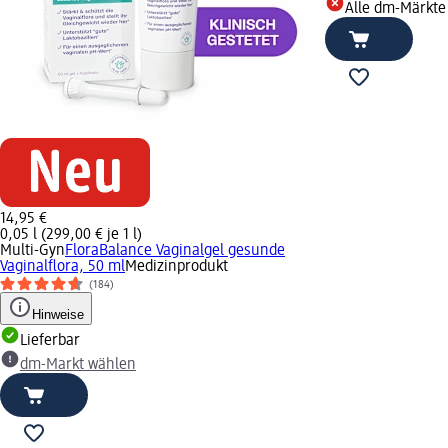
Alle dm-Märkte
14,95 €
0,05 l (299,00 € je 1 l)
Multi-Gyn
FloraBalance Vaginalgel gesunde
Vaginalflora, 50 ml
Medizinprodukt
(184)
Hinweise
Lieferbar
dm-Markt wählen