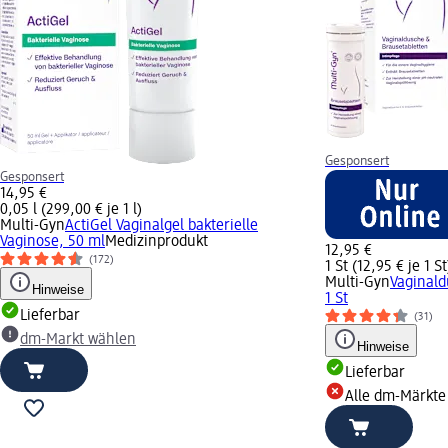
Gesponsert
Gesponsert
14,95 €
0,05 l (299,00 € je 1 l)
Multi-Gyn
ActiGel Vaginalgel bakterielle
Vaginose, 50 ml
Medizinprodukt
12,95 €
(172)
1 St (12,95 € je 1 St
Multi-Gyn
Vaginald
Hinweise
1 St
Lieferbar
(31)
dm-Markt wählen
Hinweise
Lieferbar
Alle dm-Märkte