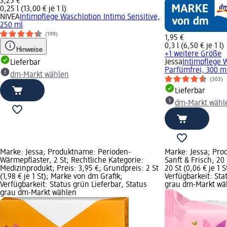
3,25 €
0,25 l (13,00 € je 1 l)
NIVEA
Intimpflege Waschlotion Intimo Sensitive,
250 ml
(199)
1,95 €
0,3 l (6,50 € je 1 l)
Hinweise
+1 weitere Größe
Jessa
Intimpflege 
Lieferbar
Parfümfrei, 300 m
dm-Markt wählen
(303)
Lieferbar
dm-Markt wähl
Marke: Jessa; Produktname: Perioden-
Marke: Jessa; Pro
Wärmepflaster, 2 St; Rechtliche Kategorie:
Sanft & Frisch, 20 
Medizinprodukt; Preis: 3,95 €; Grundpreis: 2 St
20 St (0,06 € je 1 
(1,98 € je 1 St); Marke von dm Grafik;
Verfügbarkeit: Sta
Verfügbarkeit: Status grün Lieferbar, Status
grau dm-Markt wä
grau dm-Markt wählen