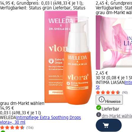
14,95 €; Grundpreis: 0,03 l (498,33 € je 1 l);
2,45 €; Grundpreis:
Verfügbarkeit: Status grün Lieferbar, Status
Verfügbarkeit: Sta
grau dm-Markt wä
2,45 €
30 St (0,08 € je 1 S
INTIMA LIASAN
Int
St
(90)
Hinweise
grau dm-Markt wählen
14,95 €
Lieferbar
0,03 l (498,33 € je 1 l)
dm-Markt wähl
WELEDA
Intimpflege Extra Soothing Drops
vlora+, 30 ml
(136)