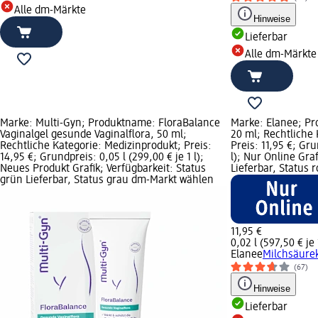
Alle dm-Märkte
Hinweise
Lieferbar
Alle dm-Märkte
Marke: Multi-Gyn; Produktname: FloraBalance
Marke: Elanee; Pr
Vaginalgel gesunde Vaginalflora, 50 ml;
20 ml; Rechtliche
Rechtliche Kategorie: Medizinprodukt; Preis:
Preis: 11,95 €; Gru
14,95 €; Grundpreis: 0,05 l (299,00 € je 1 l);
l); Nur Online Gra
Neues Produkt Grafik; Verfügbarkeit: Status
Lieferbar, Status 
grün Lieferbar, Status grau dm-Markt wählen
11,95 €
0,02 l (597,50 € je 
Elanee
Milchsäurek
(67)
Hinweise
Lieferbar