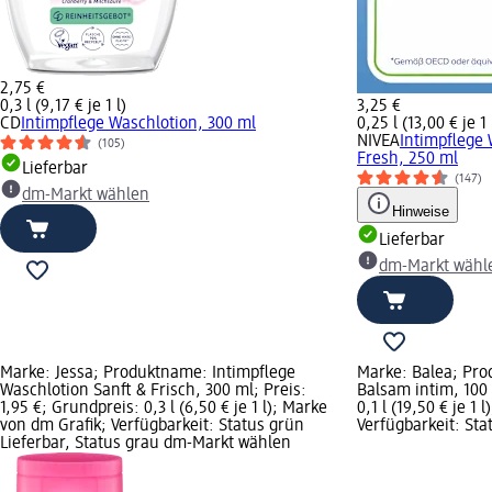
2,75 €
0,3 l (9,17 € je 1 l)
3,25 €
CD
Intimpflege Waschlotion, 300 ml
0,25 l (13,00 € je 1 
NIVEA
Intimpflege 
(105)
Fresh, 250 ml
Lieferbar
(147)
dm-Markt wählen
Hinweise
Lieferbar
dm-Markt wähl
Marke: Jessa; Produktname: Intimpflege
Marke: Balea; Pro
Waschlotion Sanft & Frisch, 300 ml; Preis:
Balsam intim, 100 
1,95 €; Grundpreis: 0,3 l (6,50 € je 1 l); Marke
0,1 l (19,50 € je 1
von dm Grafik; Verfügbarkeit: Status grün
Verfügbarkeit: Sta
Lieferbar, Status grau dm-Markt wählen