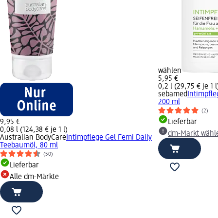
wählen
5,95 €
0,2 l (29,75 € je 1 l
sebamed
Intimpfle
200 ml
(2)
9,95 €
Lieferbar
0,08 l (124,38 € je 1 l)
dm-Markt wähl
Australian BodyCare
Intimpflege Gel Femi Daily
Teebaumöl, 80 ml
(50)
Lieferbar
Alle dm-Märkte