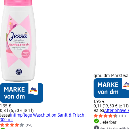
grau dm-Markt wä
1,95 €
1,95 €
0,1 l (19,50 € je 1 l)
0,3 l (6,50 € je 1 l)
Balea
After Shave 
Jessa
Intimpflege Waschlotion Sanft & Frisch,
(111)
300 ml
Lieferbar
(151)