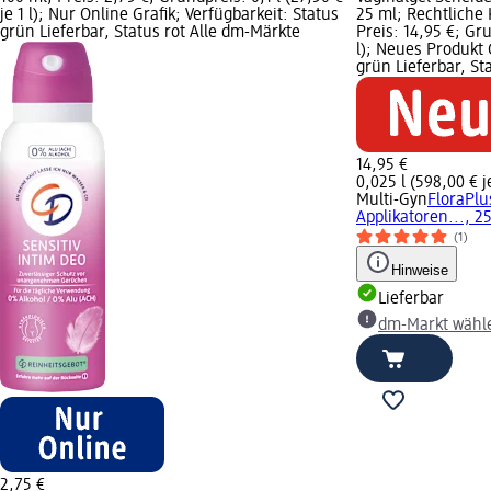
je 1 l); Nur Online Grafik; Verfügbarkeit: Status
25 ml; Rechtliche
grün Lieferbar, Status rot Alle dm-Märkte
Preis: 14,95 €; Gru
l); Neues Produkt 
grün Lieferbar, S
14,95 €
0,025 l (598,00 € je
Multi-Gyn
FloraPlu
Applikatoren..., 2
(1)
Hinweise
Lieferbar
dm-Markt wähl
2,75 €