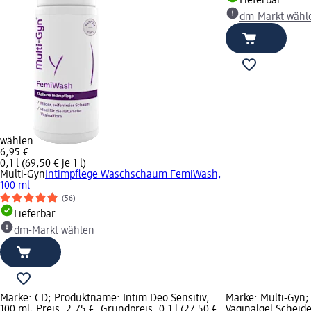
Lieferbar
dm-Markt wähl
wählen
6,95 €
0,1 l (69,50 € je 1 l)
Multi-Gyn
Intimpflege Waschschaum FemiWash,
100 ml
(56)
Lieferbar
dm-Markt wählen
Marke: CD; Produktname: Intim Deo Sensitiv,
Marke: Multi-Gyn;
100 ml; Preis: 2,75 €; Grundpreis: 0,1 l (27,50 €
Vaginalgel Scheide