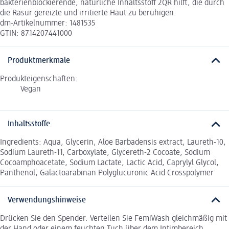
bakterienblockierende, natürliche Inhaltsstoff 2QR hilft, die durch
die Rasur gereizte und irritierte Haut zu beruhigen.
dm-Artikelnummer: 1481535
GTIN: 8714207441000
Produktmerkmale
Produkteigenschaften:
Vegan
Inhaltsstoffe
Ingredients: Aqua, Glycerin, Aloe Barbadensis extract, Laureth-10,
Sodium Laureth-11, Carboxylate, Glycereth-2 Cocoate, Sodium
Cocoamphoacetate, Sodium Lactate, Lactic Acid, Caprylyl Glycol,
Panthenol, Galactoarabinan Polyglucuronic Acid Crosspolymer
Verwendungshinweise
Drücken Sie den Spender. Verteilen Sie FemiWash gleichmäßig mit
der Hand oder einem feuchten Tuch über dem Intimbereich.