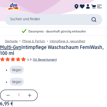
Suchen und finden
Dauerpreis - dauerhaft günstig einkaufen
Startseite
Pflege & Parfum
Intimpflege & -gesundheit
Multi-Gyn
Intimpflege Waschschaum FemiWash,
100 ml
4.9
(
56 Bewertungen
)
Vegan
Vegan
6,95 €